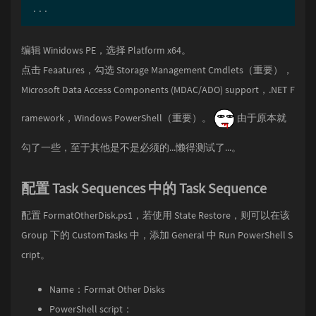
...
编辑 Winidows PE，选择 Platform x64。
点击 Feaatures，勾选 Storage Management Cmdlets（重要），
Microsoft Data Access Components (MDAC/ADO) support，.NET F
ramework，Windows PowerShell（重要）。
由于原本就
勾了一些，至于其他是不是必须的...懒得测试了...。
配置 Task Sequences 中的 Task Sequence
配置 FormatOtherDisk.ps1，若使用 State Restore，则可以在该
Group 下的 CustomTasks 中，添加 General 中 Run PowerShell S
cript。
Name：Format Other Disks
PowerShell script：