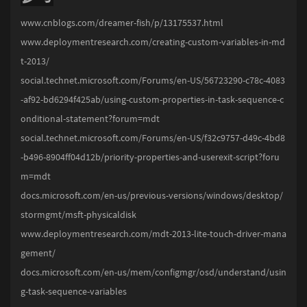
www.cnblogs.com/dreamer-fish/p/13175537.html
www.deploymentresearch.com/creating-custom-variables-in-md
t-2013/
social.technet.microsoft.com/Forums/en-US/56723290-c78c-4083
-af92-bd6294f425ab/using-custom-properties-in-task-sequence-c
onditional-statement?forum=mdt
social.technet.microsoft.com/Forums/en-US/f32c9757-d49c-4bd8
-b496-8904ff04d12b/priority-properties-and-userexit-script?foru
m=mdt
docs.microsoft.com/en-us/previous-versions/windows/desktop/
stormgmt/msft-physicaldisk
www.deploymentresearch.com/mdt-2013-lite-touch-driver-mana
gement/
docs.microsoft.com/en-us/mem/configmgr/osd/understand/usin
g-task-sequence-variables