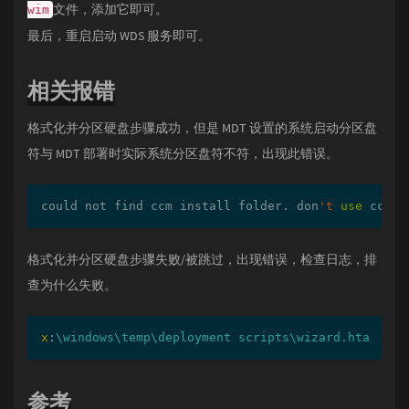
文件，添加它即可。
wim
最后，重启启动 WDS 服务即可。
相关报错
格式化并分区硬盘步骤成功，但是 MDT 设置的系统启动分区盘
符与 MDT 部署时实际系统分区盘符不符，出现此错误。
could not find ccm install folder. don
't
use
 ccmer
格式化并分区硬盘步骤失败/被跳过，出现错误，检查日志，排
查为什么失败。
x
:
\windows\temp\deployment scripts\wizard.hta
参考