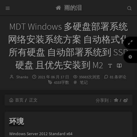
雨的泪
MDT Windows 多硬盘部署系统
网络安装系统方案 自动格式化
所有硬盘 自动部署系统到 SSD
硬盘 且优先安装到 M2
博
发
Shanks
2021 年 06 月 17 日
35683次浏览
81 条评论
主：
布
分
4333字数
笔记
时
类：
间：
首页
正文
分享到：
环境
Windows Server 2012 Standard x64