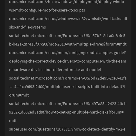
docs.microsoft.com/zh-cn/windows/deployment/deploy-windo
ws-mdt/configure-mdt-for-userexit-scripts
docs.microsoft.com/en-us/windows/win32/wmisdk/wmi-tasks--di
sks-and-file-systems
social.technet.microsoft.com/Forums/en-US/e57b2c8d-a0d8-4e5
b-b42a-287415f07c93/mdt-2010-with-multiple-drives?forum=mdt
docs.microsoft.com/en-us/mem/configmgr/mdt/samples-guide#
deploying-the-correct-device-drivers-to-computers-with-the-sam
e-hardware-devices-but-different-make-and-model
social.technet.microsoft.com/Forums/en-US/bd72de95-2ce3-41fa
-ac4a-1ca9693f2d00/multiple-userexit-scripts-built-into-default?f
orum=mdt
social.technet.microsoft.com/Forums/en-US/f497a85a-2423-4fb1-
9252-1d602ed3ad9f/how-to-set-up-multiple-hard-disks?forum=
mdt
superuser.com/questions/1073817/how-to-detect-identify-m-2-s