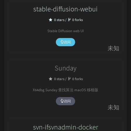
stable-diffusion-webui
0 stars /
0 forks
Stable Diffusion web UI
访问
未知
Sunday
0 stars /
0 forks
X64dbg Sunday 查找算法 macOS 移植版
访问
未知
svn-ifsvnadmin-docker