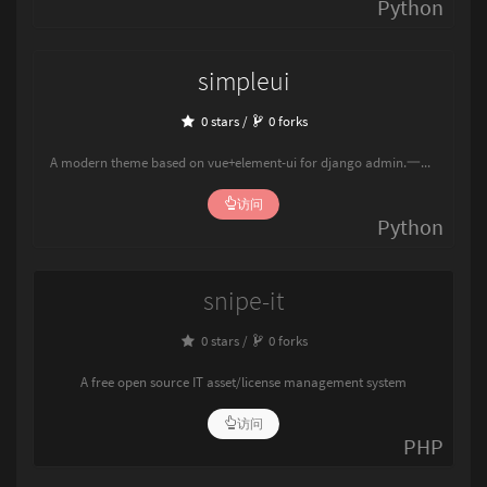
Python
simpleui
0 stars /
0 forks
A modern theme based on vue+element-ui for django admin.一款基于vue+element-ui的django admin现代化主题。全球10000+网站都在使用！喜欢可以点个star✨
访问
Python
snipe-it
0 stars /
0 forks
A free open source IT asset/license management system
访问
PHP