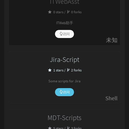
ITWebAsst
0 stars /
0 forks
ITWeb助手
访问
未知
Jira-Script
1 stars /
2 forks
Some scripts for Jira
访问
Shell
MDT-Scripts
5 stars /
3 forks