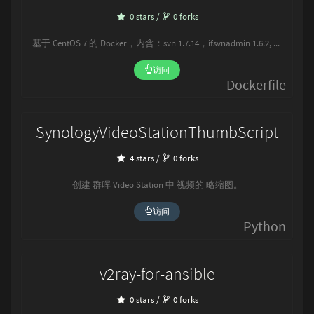
0 stars /
0 forks
基于 CentOS 7 的 Docker，内含：svn 1.7.14，ifsvnadmin 1.6.2, Apache 2.4.6。
访问
Dockerfile
SynologyVideoStationThumbScript
4 stars /
0 forks
创建 群晖 Video Station 中 视频的 略缩图。
访问
Python
v2ray-for-ansible
0 stars /
0 forks