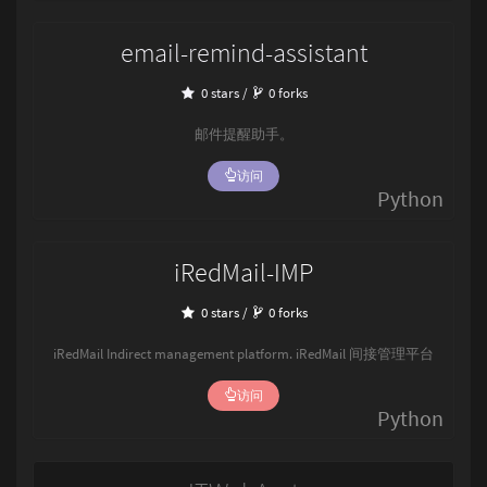
email-remind-assistant
0 stars /
0 forks
邮件提醒助手。
访问
Python
iRedMail-IMP
0 stars /
0 forks
iRedMail Indirect management platform. iRedMail 间接管理平台
访问
Python