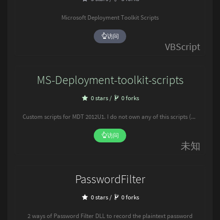
Microsoft Deployment Toolkit Scripts
访问
VBScript
MS-Deployment-toolkit-scripts
0 stars /
0 forks
Custom scripts for MDT 2012U1. I do not own any of this scripts (except for shares_backup.vbs, shares_restore.vbs, quotas_backup.vbs, quotas_restore.vbs), everything is belong to Microsoft. I've just changed some of them.
访问
未知
PasswordFilter
0 stars /
0 forks
2 ways of Password Filter DLL to record the plaintext password