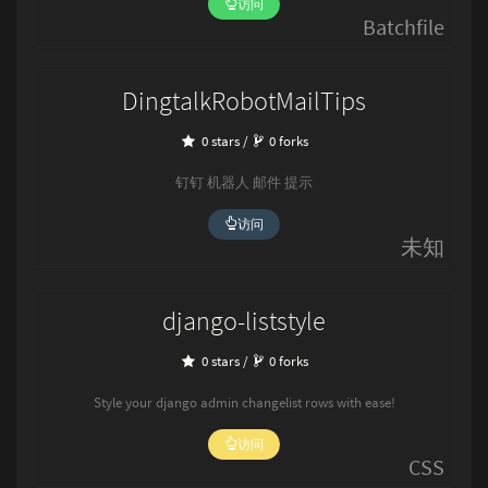
访问
Batchfile
DingtalkRobotMailTips
0 stars /
0 forks
钉钉 机器人 邮件 提示
访问
未知
django-liststyle
0 stars /
0 forks
Style your django admin changelist rows with ease!
访问
CSS