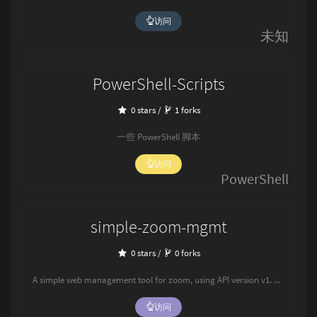
访问
未知
PowerShell-Scripts
0 stars /
1 forks
一些 PowerShell 脚本
访问
PowerShell
simple-zoom-mgmt
0 stars /
0 forks
A simple web management tool for zoom, using API version v1. 一个简单的基于API v1的Zoom网页管理工具.
访问