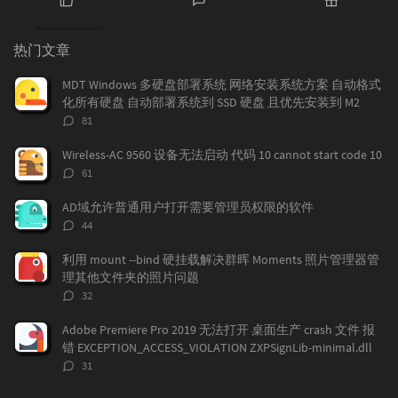
热
最
随
门
新
机
热门文章
文
评
文
章
论
章
MDT Windows 多硬盘部署系统 网络安装系统方案 自动格式
化所有硬盘 自动部署系统到 SSD 硬盘 且优先安装到 M2
评
81
论
数：
Wireless-AC 9560 设备无法启动 代码 10 cannot start code 10
评
61
论
数：
AD域允许普通用户打开需要管理员权限的软件
评
44
论
数：
利用 mount --bind 硬挂载解决群晖 Moments 照片管理器管
理其他文件夹的照片问题
评
32
论
数：
Adobe Premiere Pro 2019 无法打开 桌面生产 crash 文件 报
错 EXCEPTION_ACCESS_VIOLATION ZXPSignLib-minimal.dll
评
31
论
数：