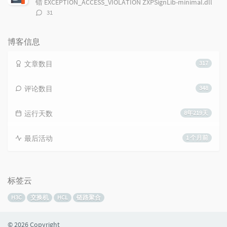
错 EXCEPTION_ACCESS_VIOLATION ZXPSignLib-minimal.dll
评
31
论
数：
博客信息
文章数目
317
评论数目
348
运行天数
8年219天
最后活动
1 个月前
标签云
H3C
交换机
HCL
链路聚合
© 2026 Copyright