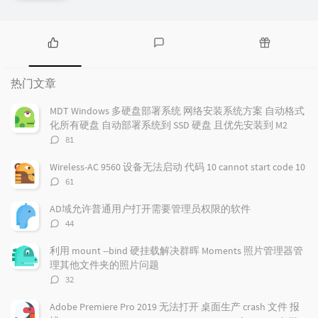
热
最
随
门
新
机
热门文章
文
评
文
章
论
章
MDT Windows 多硬盘部署系统 网络安装系统方案 自动格式
化所有硬盘 自动部署系统到 SSD 硬盘 且优先安装到 M2
评
81
论
数：
Wireless-AC 9560 设备无法启动 代码 10 cannot start code 10
评
61
论
数：
AD域允许普通用户打开需要管理员权限的软件
评
44
论
数：
利用 mount --bind 硬挂载解决群晖 Moments 照片管理器管
理其他文件夹的照片问题
评
32
论
数：
Adobe Premiere Pro 2019 无法打开 桌面生产 crash 文件 报