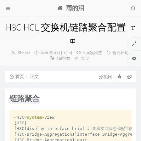
雨的泪
H3C HCL 交换机链路聚合配置
博
发
Shanks
2020 年 09 月 10 日
3010次浏览
暂无评论
主：
布
分
419字数
笔记
时
类：
间：
首页
正文
分享到：
链路聚合
<H3C>
system
-view

[H3C]

[H3C]display interface brief 
# 查看接口状态和配置的简
[H3C-Bridge-Aggregation1]interface Bridge-Aggregat
[H3C-Bridge-Aggregation1]quit
