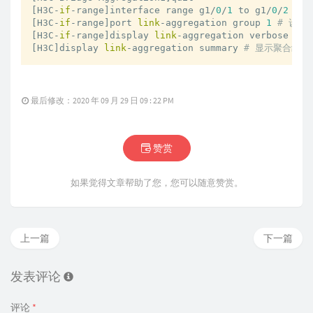
[H3C-
if
-range]interface range g1/
0
/
1
 to g1/
0
/
2
# 
[H3C-
if
-range]port 
link
-aggregation group 
1
# 设置
[H3C-
if
-range]display 
link
-aggregation verbose 
# 
[H3C]display 
link
-aggregation summary 
# 显示聚合组信息
最后修改：2020 年 09 月 29 日 09 : 22 PM
赞赏
如果觉得文章帮助了您，您可以随意赞赏。
上一篇
下一篇
发表评论
评论
*