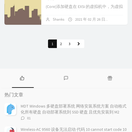
(Core)添加硬盘在 EXSi 的虚拟机中，为虚拟
机添加新标准硬盘，无需...
Shanks
2021 年 02 月 26 日
暂无评论
1
2
3
热
最
随
门
新
机
热门文章
文
评
文
章
论
章
MDT Windows 多硬盘部署系统 网络安装系统方案 自动格式
化所有硬盘 自动部署系统到 SSD 硬盘 且优先安装到 M2
评
81
论
数：
Wireless-AC 9560 设备无法启动 代码 10 cannot start code 10