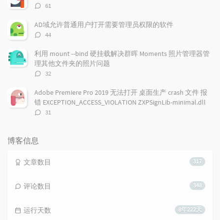
评
61
论
数：
AD域允许普通用户打开需要管理员权限的软件
评
44
论
数：
利用 mount --bind 硬挂载解决群晖 Moments 照片管理器管
理其他文件夹的照片问题
评
32
论
数：
Adobe Premiere Pro 2019 无法打开 桌面生产 crash 文件 报
错 EXCEPTION_ACCESS_VIOLATION ZXPSignLib-minimal.dll
评
31
论
数：
博客信息
文章数目
317
评论数目
348
运行天数
8年222天