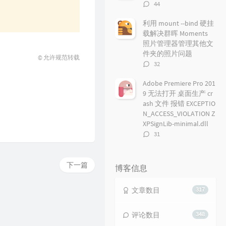
评
44
论
数：
利用 mount --bind 硬挂
载解决群晖 Moments
照片管理器管理其他文
件夹的照片问题
© 允许规范转载
评
32
论
数：
Adobe Premiere Pro 201
9 无法打开 桌面生产 cr
ash 文件 报错 EXCEPTIO
N_ACCESS_VIOLATION Z
XPSignLib-minimal.dll
评
31
论
数：
下一篇
博客信息
文章数目
317
评论数目
348