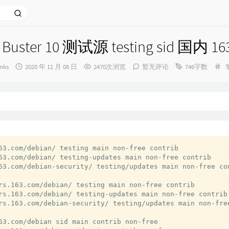
 Buster 10 测试源 testing sid 国内 16
发
nks
2020 年 11 月 08 日
2470次浏览
暂无评论
746字数
布
时
间：
63.com/debian/ testing main non-free contrib

63.com/debian/ testing-updates main non-free contrib 

63.com/debian-security/ testing/updates main non-free con
rs.163.com/debian/ testing main non-free contrib 

rs.163.com/debian/ testing-updates main non-free contrib 
rs.163.com/debian-security/ testing/updates main non-free
63.com/debian sid main contrib non-free
