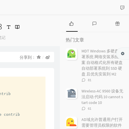
3
热
最
随
门
新
机
分
笔记
热门文章
类：
文
评
文
章
论
章
MDT Windows 多硬盘部
署系统 网络安装系统方
分享到：
案 自动格式化所有硬盘
自动部署系统到 SSD 硬
盘 且优先安装到 M2
评
81
论
数：
Wireless-AC 9560 设备无
trib 

法启动 代码 10 cannot s
tart code 10
评
61


论
 contrib

数：
AD域允许普通用户打开
需要管理员权限的软件