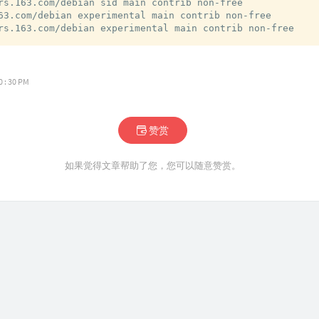
rs.163.com/debian sid main contrib non-free 

63.com/debian experimental main contrib non-free 

rs.163.com/debian experimental main contrib non-free
: 30 PM
赞赏
如果觉得文章帮助了您，您可以随意赞赏。