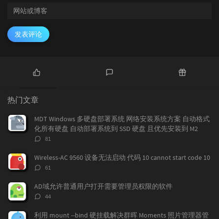
发表评论
热
最
随
门
新
机
热门文章
文
评
文
章
论
章
MDT Windows 多硬盘部署系统 网络安装系统方案 自动格式
化所有硬盘 自动部署系统到 SSD 硬盘 且优先安装到 M2
评
81
论
数：
Wireless-AC 9560 设备无法启动 代码 10 cannot start code 10
评
61
论
数：
AD域允许普通用户打开需要管理员权限的软件
评
44
论
数：
利用 mount --bind 硬挂载解决群晖 Moments 照片管理器管