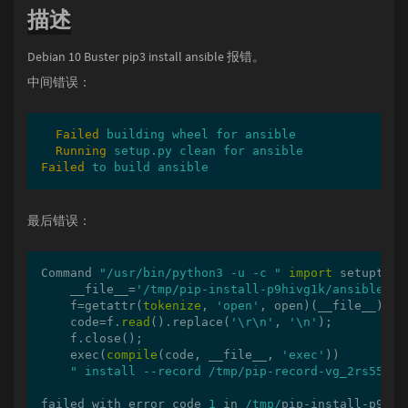
描述
Debian 10 Buster pip3 install ansible 报错。
中间错误：
Failed
building wheel for ansible
Running
setup.py clean for ansible
Failed
to build ansible
最后错误：
Command 
"/usr/bin/python3 -u -c "
import
 setuptool
    __file__=
'/tmp/pip-install-p9hivg1k/ansible/se
    f=getattr(
tokenize
, 
'open'
, open)(__file__);

    code=f.
read
().replace(
'\r\n'
, 
'\n'
);

    f.close();

    exec(
compile
(code, __file__, 
'exec'
))

" install --record /tmp/pip-record-vg_2rs55/in
failed with error code 
1
 in 
/tmp/
pip-install-p9hiv