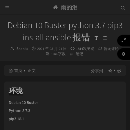
雨的泪
Debian 10 Buster python 3.7 pip3
install ansible 报错
博
发
Shanks
2021 年 05 月 21 日
1814次浏览
暂无评论
主：
布
分
1046字数
笔记
时
类：
间：
首页
正文
分享到：
环境
Debian 10 Buster
Python 3.7.3
pip3 18.1