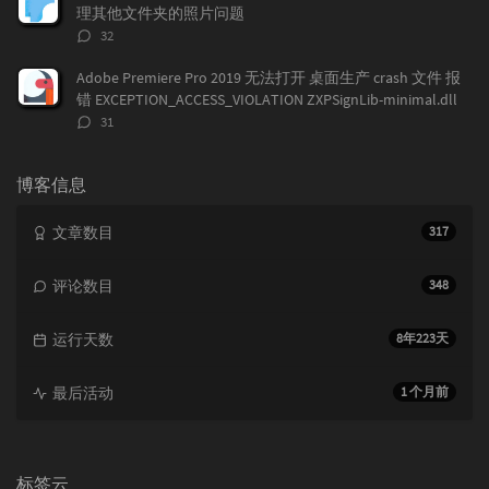
理其他文件夹的照片问题
评
32
论
数：
Adobe Premiere Pro 2019 无法打开 桌面生产 crash 文件 报
错 EXCEPTION_ACCESS_VIOLATION ZXPSignLib-minimal.dll
评
31
论
数：
博客信息
文章数目
317
评论数目
348
运行天数
8年223天
最后活动
1 个月前
标签云