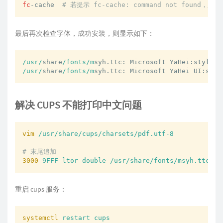
fc
-cache  
# 若提示 fc-cache: command not found，则 yu
最后再次检查字体，成功安装，则显示如下：
/usr/
share
/fonts/m
/usr/
share
/fonts/m
syh.ttc: Microsoft YaHei UI:styl
解决 CUPS 不能打印中文问题
vim
/usr/share/cups/charsets/pdf.utf-8
# 末尾追加
3000
9FFF ltor double /usr/share/fonts/msyh.ttc/0
重启 cups 服务：
systemctl
restart cups