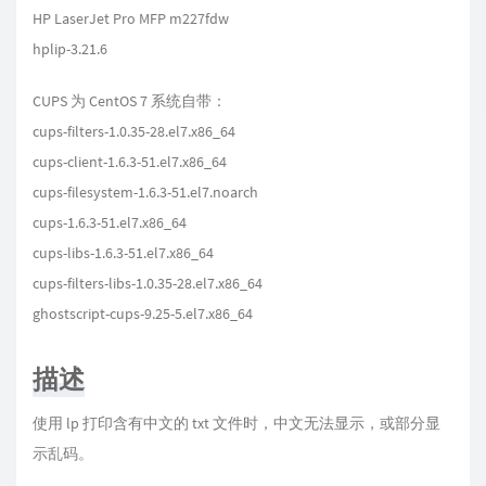
HP LaserJet Pro MFP m227fdw
hplip-3.21.6
CUPS 为 CentOS 7 系统自带：
cups-filters-1.0.35-28.el7.x86_64
cups-client-1.6.3-51.el7.x86_64
cups-filesystem-1.6.3-51.el7.noarch
cups-1.6.3-51.el7.x86_64
cups-libs-1.6.3-51.el7.x86_64
cups-filters-libs-1.0.35-28.el7.x86_64
ghostscript-cups-9.25-5.el7.x86_64
描述
使用 lp 打印含有中文的 txt 文件时，中文无法显示，或部分显
示乱码。