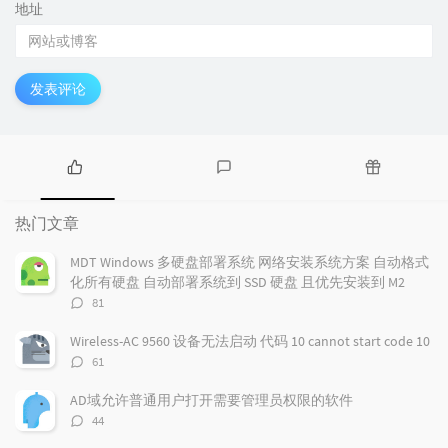
地址
发表评论
热
最
随
门
新
机
热门文章
文
评
文
章
论
章
MDT Windows 多硬盘部署系统 网络安装系统方案 自动格式
化所有硬盘 自动部署系统到 SSD 硬盘 且优先安装到 M2
评
81
论
数：
Wireless-AC 9560 设备无法启动 代码 10 cannot start code 10
评
61
论
数：
AD域允许普通用户打开需要管理员权限的软件
评
44
论