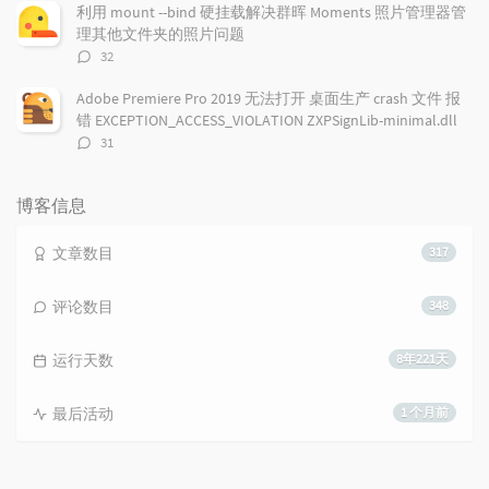
数：
利用 mount --bind 硬挂载解决群晖 Moments 照片管理器管
理其他文件夹的照片问题
评
32
论
数：
Adobe Premiere Pro 2019 无法打开 桌面生产 crash 文件 报
错 EXCEPTION_ACCESS_VIOLATION ZXPSignLib-minimal.dll
评
31
论
数：
博客信息
文章数目
317
评论数目
348
运行天数
8年221天
最后活动
1 个月前