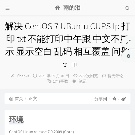
雨的泪
解决 CentOS 7 UBuntu CUPS lp 打
印 txt 不能打印中午跟 中文不显
示 显示空白 乱码 相互覆盖 问题
博
发
Shanks
2021 年 09 月 01 日
2733次浏览
暂无评论
主：
布
分
1749字数
笔记
时
类：
间：
首页
正文
分享到：
环境
CentOS Linux release 7.9.2009 (Core)