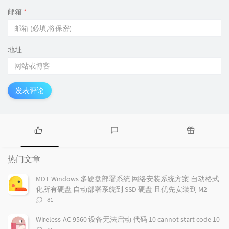
邮箱
*
地址
发表评论
热
最
随
门
新
机
热门文章
文
评
文
章
论
章
MDT Windows 多硬盘部署系统 网络安装系统方案 自动格式
化所有硬盘 自动部署系统到 SSD 硬盘 且优先安装到 M2
评
81
论
数：
Wireless-AC 9560 设备无法启动 代码 10 cannot start code 10
评