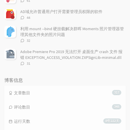
61
论
数：
AD域允许普通用户打开需要管理员权限的软件
评
44
论
数：
利用 mount --bind 硬挂载解决群晖 Moments 照片管理器管
理其他文件夹的照片问题
评
32
论
数：
Adobe Premiere Pro 2019 无法打开 桌面生产 crash 文件 报
错 EXCEPTION_ACCESS_VIOLATION ZXPSignLib-minimal.dll
评
31
论
数：
博客信息
文章数目
317
评论数目
348
运行天数
8年222天