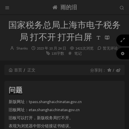
雨的泪
国家税务总局上海市电子税务
局 打不开 打开白屏
博
发
Shanks
2023 年 10 月 24 日
1421次浏览
暂无评论
主：
布
分
135字数
笔记
时
类：
间：
首页
正文
分享到：
问题
新版网址：tpass.shanghai.chinatax.gov.cn
旧板网址：etax.shanghai.chinatax.gov.cn
旧板可以打开，新版税务局打不开。
表现为浏览器中部分链接证书错误。