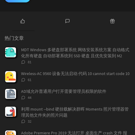
热
最
随
门
新
机
热门文章
文
评
文
章
论
章
MDT Windows 多硬盘部署系统 网络安装系统方案 自动格式
化所有硬盘 自动部署系统到 SSD 硬盘 且优先安装到 M2
评
81
论
数：
Wireless-AC 9560 设备无法启动 代码 10 cannot start code 10
评
61
论
数：
AD域允许普通用户打开需要管理员权限的软件
评
44
论
数：
利用 mount --bind 硬挂载解决群晖 Moments 照片管理器管
理其他文件夹的照片问题
评
32
论
数：
Adobe Premiere Pro 2019 无法打开 桌面生产 crash 文件 报