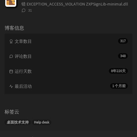
错 EXCEPTION_ACCESS_VIOLATION ZXPSignLib-minimal.dll
评
31
论
数：
博客信息
文章数目
317
评论数目
348
运行天数
8年220天
最后活动
1 个月前
标签云
桌面技术支持
Help desk