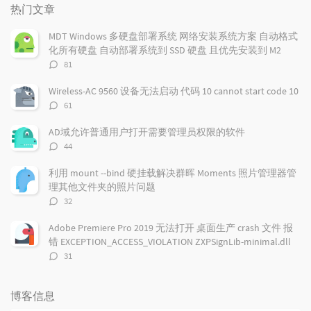
门
新
机
热门文章
文
评
文
章
论
章
MDT Windows 多硬盘部署系统 网络安装系统方案 自动格式
化所有硬盘 自动部署系统到 SSD 硬盘 且优先安装到 M2
评
81
论
数：
Wireless-AC 9560 设备无法启动 代码 10 cannot start code 10
评
61
论
数：
AD域允许普通用户打开需要管理员权限的软件
评
44
论
数：
利用 mount --bind 硬挂载解决群晖 Moments 照片管理器管
理其他文件夹的照片问题
评
32
论
数：
Adobe Premiere Pro 2019 无法打开 桌面生产 crash 文件 报
错 EXCEPTION_ACCESS_VIOLATION ZXPSignLib-minimal.dll
评
31
论
数：
博客信息