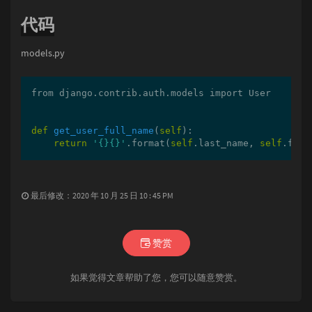
代码
models.py
from django.contrib.auth.models import User

def
get_user_full_name
(
self
)
:

return
'{}{}'
.format(
self
.last_name, 
self
.firs
最后修改：2020 年 10 月 25 日 10 : 45 PM
赞赏
如果觉得文章帮助了您，您可以随意赞赏。