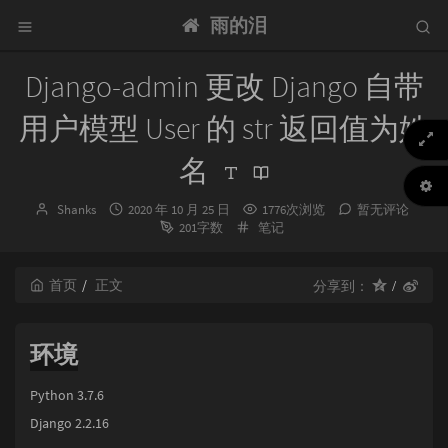
雨的泪
Django-admin 更改 Django 自带
用户模型 User 的 str 返回值为姓
名
博
发
Shanks
2020 年 10 月 25 日
1776次浏览
暂无评论
主：
布
分
201字数
笔记
时
类：
间：
首页
正文
分享到：
环境
Python 3.7.6
Django 2.2.16