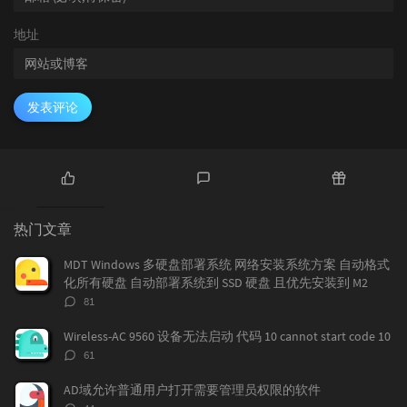
地址
发表评论
热
最
随
门
新
机
热门文章
文
评
文
章
论
章
MDT Windows 多硬盘部署系统 网络安装系统方案 自动格式
化所有硬盘 自动部署系统到 SSD 硬盘 且优先安装到 M2
评
81
论
数：
Wireless-AC 9560 设备无法启动 代码 10 cannot start code 10
评
61
论
数：
AD域允许普通用户打开需要管理员权限的软件
评