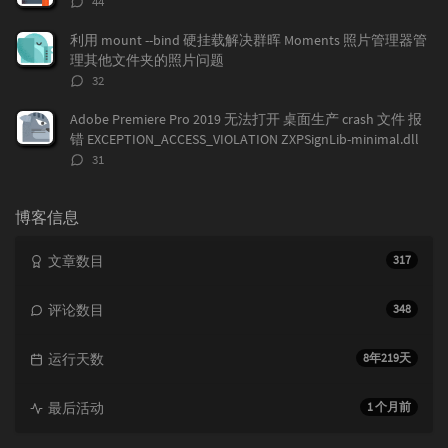
44
论
数：
利用 mount --bind 硬挂载解决群晖 Moments 照片管理器管
理其他文件夹的照片问题
评
32
论
数：
Adobe Premiere Pro 2019 无法打开 桌面生产 crash 文件 报
错 EXCEPTION_ACCESS_VIOLATION ZXPSignLib-minimal.dll
评
31
论
数：
博客信息
文章数目
317
评论数目
348
运行天数
8年219天
最后活动
1 个月前