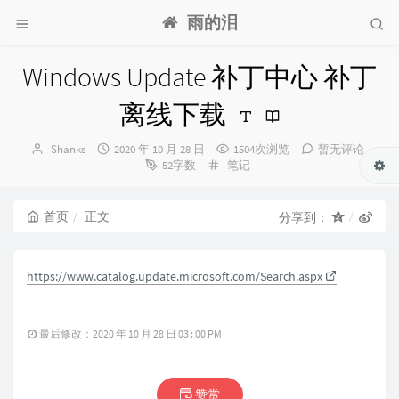
雨的泪
Windows Update 补丁中心 补丁
离线下载
博
发
Shanks
2020 年 10 月 28 日
1504次浏览
暂无评论
主：
布
分
52字数
笔记
时
类：
间：
首页
正文
分享到：
https://www.catalog.update.microsoft.com/Search.aspx
最后修改：2020 年 10 月 28 日 03 : 00 PM
赞赏