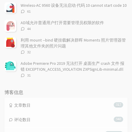
数：
Wireless-AC 9560 设备无法启动 代码 10 cannot start code 10
评
61
论
数：
AD域允许普通用户打开需要管理员权限的软件
评
44
论
数：
利用 mount --bind 硬挂载解决群晖 Moments 照片管理器管
理其他文件夹的照片问题
评
32
论
数：
Adobe Premiere Pro 2019 无法打开 桌面生产 crash 文件 报
错 EXCEPTION_ACCESS_VIOLATION ZXPSignLib-minimal.dll
评
31
论
数：
博客信息
文章数目
317
评论数目
348