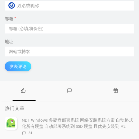
邮箱
*
地址
发表评论
热
最
随
门
新
机
热门文章
文
评
文
章
论
章
MDT Windows 多硬盘部署系统 网络安装系统方案 自动格式
化所有硬盘 自动部署系统到 SSD 硬盘 且优先安装到 M2
评
81
论