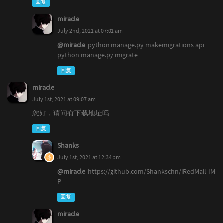
回复
miracle
July 2nd, 2021 at 07:01 am
@miracle
python manage.py makemigrations api
python manage.py migrate
回复
miracle
July 1st, 2021 at 09:07 am
您好，请问有下载地址吗
回复
Shanks
July 1st, 2021 at 12:34 pm
@miracle
https://github.com/Shankschn/iRedMail-IM
P
回复
miracle