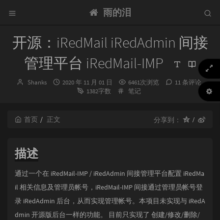
雨的泪
开源：iRedMail iRedAdmin 间接
管理平台 iRedMail-IMP
博
发
Shanks
2020 年 11 月 01 日
6461次浏览
11 条评论
主：
布
分
1382字数
笔记
时
类：
间：
首页
正文
分享到：
描述
通过一个在 iRedMail-IMP / iRedAdmin 间接管理平台配置 iRedMa
il 相关信息及管理员帐号，iRedMail-IMP 间接通过管理员帐号登
录 iRedAdmin 后台，从而实现管理帐号。本项目未实现与 iRedA
dmin 开源版后台一样的功能。 目前只实现了 创建/修改/删除/