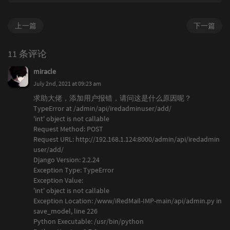
上一篇
下一篇
11 条评论
miracle
July 2nd, 2021 at 09:23 am
求助大佬，添加用户报错，请问这是什么原因呢？
TypeError at /admin/api/iredadminuser/add/
'int' object is not callable
Request Method: POST
Request URL: http://192.168.1.124:8000/admin/api/iredadmin
user/add/
Django Version: 2.2.24
Exception Type: TypeError
Exception Value:
'int' object is not callable
Exception Location: /www/iRedMail-IMP-main/api/admin.py in
save_model, line 226
Python Executable: /usr/bin/python