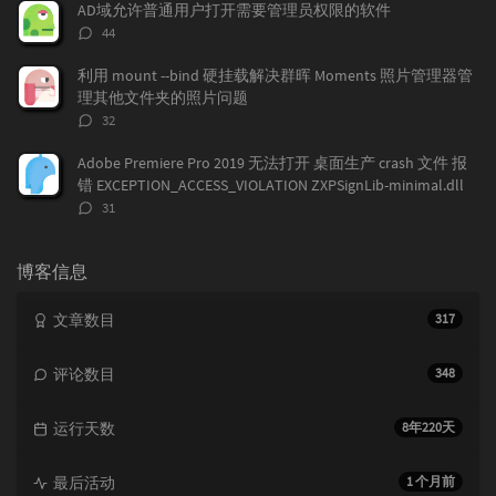
数：
AD域允许普通用户打开需要管理员权限的软件
评
44
论
数：
利用 mount --bind 硬挂载解决群晖 Moments 照片管理器管
理其他文件夹的照片问题
评
32
论
数：
Adobe Premiere Pro 2019 无法打开 桌面生产 crash 文件 报
错 EXCEPTION_ACCESS_VIOLATION ZXPSignLib-minimal.dll
评
31
论
数：
博客信息
文章数目
317
评论数目
348
运行天数
8年220天
最后活动
1 个月前