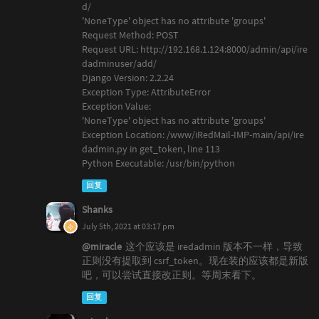
d/
'NoneType' object has no attribute 'groups'
Request Method: POST
Request URL: http://192.168.1.124:8000/admin/api/ire
dadminuser/add/
Django Version: 2.2.24
Exception Type: AttributeError
Exception Value:
'NoneType' object has no attribute 'groups'
Exception Location: /www/iRedMail-IMP-main/api/ire
dadmin.py in get_token, line 113
Python Executable: /usr/bin/python
回复
Shanks
July 5th, 2021 at 03:17 pm
@miracle
这个应该是 iredadmin 版本不一样，导致
正则没有提取到 csrf_token。现在装的应该都是新版
吧，可以尝试直接改正则。等周末看下。
回复