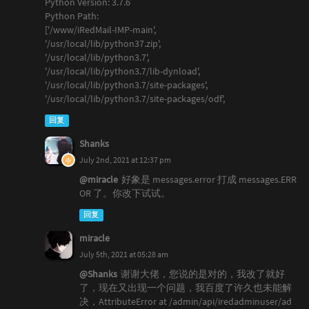
Python Version: 3.7.6
Python Path:
['/www/iRedMail-IMP-main',
'/usr/local/lib/python37.zip',
'/usr/local/lib/python3.7',
'/usr/local/lib/python3.7/lib-dynload',
'/usr/local/lib/python3.7/site-packages',
'/usr/local/lib/python3.7/site-packages/odf',
回复
Shanks
July 2nd, 2021 at 12:37 pm
@miracle
好象是 messages.error 打成 messages.ERR
OR 了。你改下试试。
回复
miracle
July 5th, 2021 at 05:28 am
@Shanks
谢谢大佬，您说的是对的，我改了就好
了，现在又出现一个问题，我百度了许久也未能解
决，AttributeError at /admin/api/iredadminuser/ad