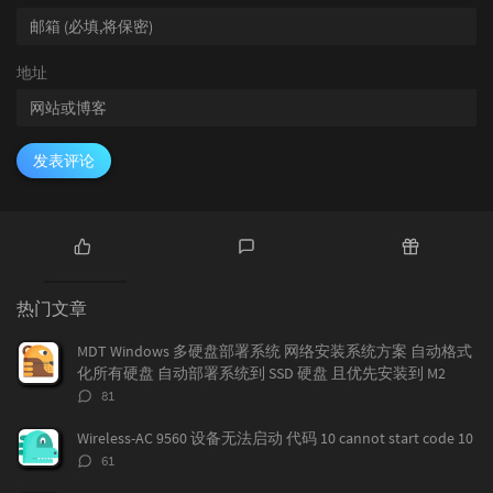
地址
发表评论
热
最
随
门
新
机
热门文章
文
评
文
章
论
章
MDT Windows 多硬盘部署系统 网络安装系统方案 自动格式
化所有硬盘 自动部署系统到 SSD 硬盘 且优先安装到 M2
评
81
论
数：
Wireless-AC 9560 设备无法启动 代码 10 cannot start code 10
评
61
论