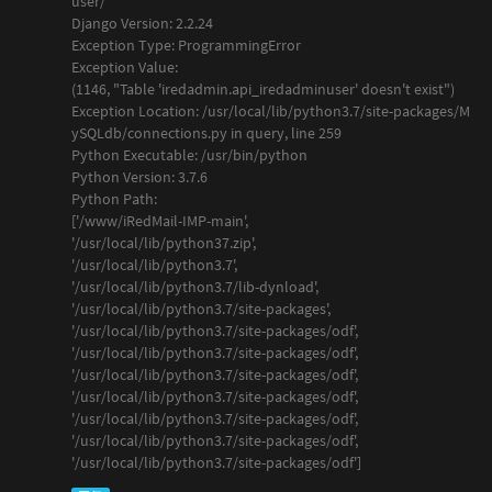
user/
Django Version: 2.2.24
Exception Type: ProgrammingError
Exception Value:
(1146, "Table 'iredadmin.api_iredadminuser' doesn't exist")
Exception Location: /usr/local/lib/python3.7/site-packages/M
ySQLdb/connections.py in query, line 259
Python Executable: /usr/bin/python
Python Version: 3.7.6
Python Path:
['/www/iRedMail-IMP-main',
'/usr/local/lib/python37.zip',
'/usr/local/lib/python3.7',
'/usr/local/lib/python3.7/lib-dynload',
'/usr/local/lib/python3.7/site-packages',
'/usr/local/lib/python3.7/site-packages/odf',
'/usr/local/lib/python3.7/site-packages/odf',
'/usr/local/lib/python3.7/site-packages/odf',
'/usr/local/lib/python3.7/site-packages/odf',
'/usr/local/lib/python3.7/site-packages/odf',
'/usr/local/lib/python3.7/site-packages/odf',
'/usr/local/lib/python3.7/site-packages/odf']