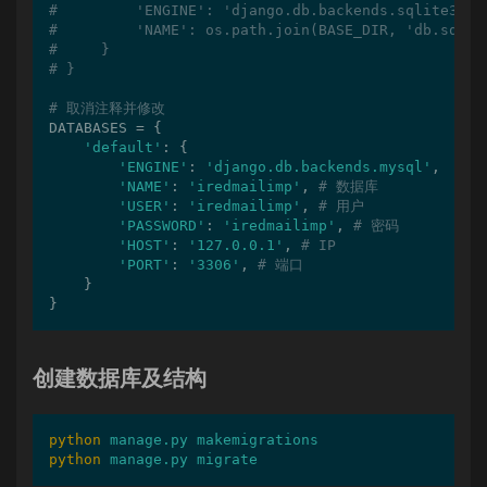
#         'ENGINE': 'django.db.backends.sqlite3',
#         'NAME': os.path.join(BASE_DIR, 'db.sqlit
#     }
# }
# 取消注释并修改
DATABASES = {

'default'
: {

'ENGINE'
: 
'django.db.backends.mysql'
,  
# 或
'NAME'
: 
'iredmailimp'
, 
# 数据库
'USER'
: 
'iredmailimp'
, 
# 用户
'PASSWORD'
: 
'iredmailimp'
, 
# 密码
'HOST'
: 
'127.0.0.1'
, 
# IP
'PORT'
: 
'3306'
, 
# 端口
    }

}
创建数据库及结构
python
manage.py makemigrations
python
manage.py migrate