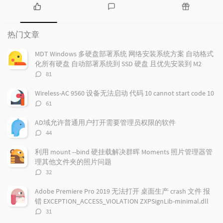
热
最
随
门
新
机
热门文章
文
评
文
章
论
章
MDT Windows 多硬盘部署系统 网络安装系统方案 自动格式
化所有硬盘 自动部署系统到 SSD 硬盘 且优先安装到 M2
评
81
论
数：
Wireless-AC 9560 设备无法启动 代码 10 cannot start code 10
评
61
论
数：
AD域允许普通用户打开需要管理员权限的软件
评
44
论
数：
利用 mount --bind 硬挂载解决群晖 Moments 照片管理器管
理其他文件夹的照片问题
评
32
论
数：
Adobe Premiere Pro 2019 无法打开 桌面生产 crash 文件 报
错 EXCEPTION_ACCESS_VIOLATION ZXPSignLib-minimal.dll
评
31
论