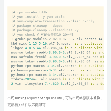
]
# rpm --rebuilddb
]
# yum install -y yum-utils
]
# yum-complete-transaction --cleanup-only
]
# package-cleanup --dupes
]
# package-cleanup --cleandupes -y
]
# yum check # 可能会等待10-20分钟
1:grub2-pc-modules-2.02-0.87.0.2.el7.centos.14.noa
kbd-misc
-1.15
.5
-16.
el7_9.noarch 
is
 a 
duplicate
wit
libgcc
-4.8
.5
-44.
el7.x86_64 
is
 a 
duplicate
with
 lib
nss-softokn-freebl
-3.90
.0
-6.
el7_9.x86_64 
is
 a 
dupl
nss-softokn-freebl
-3.90
.0
-6.
el7_9.x86_64 has 
missi
nss-softokn-freebl
-3.90
.0
-6.
el7_9.x86_64 has 
missi
python-rpm-macros
-3
-34.
el7.noarch 
is
 a 
duplicate
w
python-srpm-macros
-3
-34.
el7.noarch 
is
 a 
duplicate
python3-rpm-macros
-3
-34.
el7.noarch 
is
 a 
duplicate
tzdata
-2024
a
-1.
el7.noarch 
is
 a 
duplicate
with
 tzda
2
:vim-filesystem
-7.4
.629
-8.
el7_9.x86_64 
is
 a 
dupli
出现 missing requires of nspr nss-util，可能出现略微版本差异，
更新相关组件以匹配即可