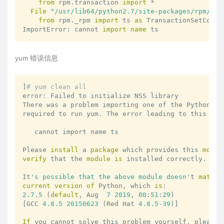
from
 rpm.transaction 
import
 *

File
"/usr/lib64/python2.7/site-packages/rpm/tra
from
 rpm._rpm 
import
 ts 
as
 TransactionSetCore

ImportError: cannot 
import
name
 ts
yum 错误信息
]
# yum clean all
error: Failed to initialize NSS library

There was a problem importing one of the Python mod
required to run yum. The error leading to this prob
   cannot import name ts

Please 
install
 a 
package
 which provides this 
modul
verify
 that the 
module
is
 installed correctly.

It
's possible that the above module doesn'
t 
match
current
version
of
 Python, which 
is
2.7
.5
 (
default
, Aug  
7
2019
, 
00
:
51
:
29
) 

[GCC 
4.8
.5
20150623
 (Red Hat 
4.8
.5
-39
)]

If
 you cannot solve this problem yourself, please 