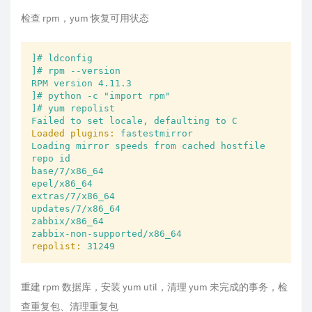
检查 rpm，yum 恢复可用状态
]#
ldconfig
]#
rpm
--version
RPM
version
4.11
.3
]#
python
-c
"import rpm"
]#
yum
repolist
Failed
to
set
locale,
defaulting
to
C
Loaded plugins:
fastestmirror
Loading
mirror
speeds
from
cached
hostfile
repo
id
base/7/x86_64
epel/x86_64
extras/7/x86_64
updates/7/x86_64
zabbix/x86_64
zabbix-non-supported/x86_64
repolist:
31249
重建 rpm 数据库，安装 yum util，清理 yum 未完成的事务，检
查重复包、清理重复包