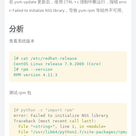
在 yum update 更新后，使用 CTRL + c 强制中断运行，报错 erro
r: Failed to initialize NSS library，导致 yum rpm 等组件不可用。
分析
查看系统版本
]#
cat
/etc/redhat-release
CentOS
Linux
release
7.9
.2009
(Core)
]#
rpm
--version
RPM
version
4.11
.3
测试 rpm 包
]
# python -c "import rpm"
error: Failed to initialize NSS library

Traceback (most recent 
call
last
):

File
"<string>"
, line 
1
, 
in
 <
module
>

File
"/usr/lib64/python2.7/site-packages/rpm/__i