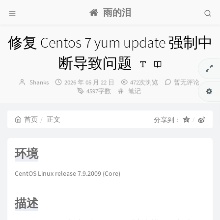
雨的泪
修复 Centos 7 yum update 强制中
断导致问题
博
发
Shanks
2026 年 05 月 22 日
472次浏览
暂无评论
主：
布
分
4597字数
笔记
时
类：
间：
首页
正文
分享到：
环境
CentOS Linux release 7.9.2009 (Core)
描述