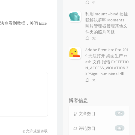
评
44
论
数：
利用 mount --bind 硬挂
载解决群晖 Moments
无法查看到数据，关闭 Exce
照片管理器管理其他文
件夹的照片问题
评
32
论
数：
Adobe Premiere Pro 201
9 无法打开 桌面生产 cr
ash 文件 报错 EXCEPTIO
N_ACCESS_VIOLATION Z
XPSignLib-minimal.dll
评
31
论
数：
博客信息
文章数目
317
评论数目
348
© 允许规范转载