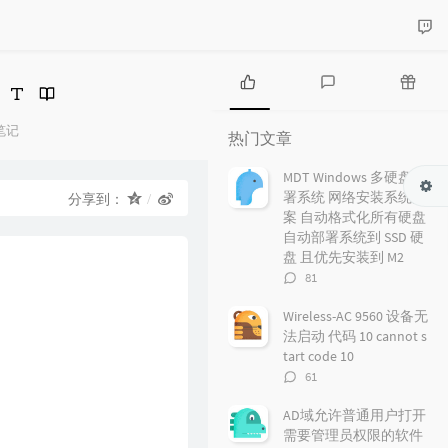
热
最
随
门
新
机
分
笔记
热门文章
类：
文
评
文
章
论
章
MDT Windows 多硬盘部
署系统 网络安装系统方
分享到：
案 自动格式化所有硬盘
自动部署系统到 SSD 硬
盘 且优先安装到 M2
评
81
论
数：
Wireless-AC 9560 设备无
法启动 代码 10 cannot s
tart code 10
评
61
论
数：
AD域允许普通用户打开
需要管理员权限的软件