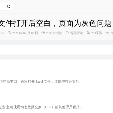
el 文件打开后空白，页面为灰色问题
发
nks
2020 年 07 月 02 日
2039次浏览
暂无评论
283字数
布
时
间：
现一个空白窗口，再次打开 Excel 文件，才能够打开文件。
勾选"忽略使用动态数据交换（DDE）的其他应用程序"。