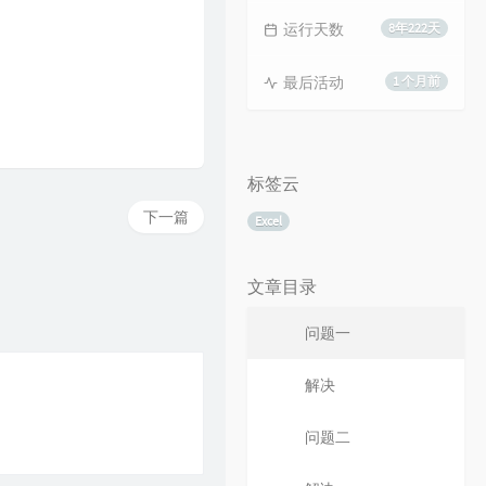
运行天数
8年222天
最后活动
1 个月前
标签云
下一篇
Excel
文章目录
问题一
解决
问题二