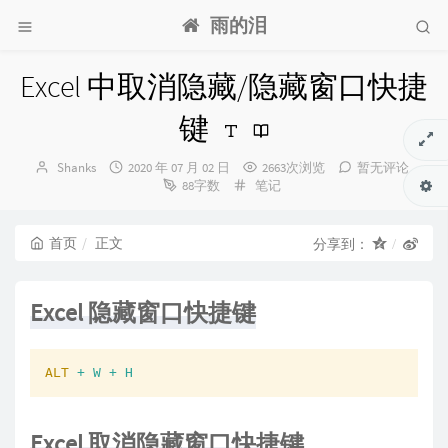
雨的泪
Excel 中取消隐藏/隐藏窗口快捷
键
博
发
Shanks
2020 年 07 月 02 日
2663次浏览
暂无评论
主：
布
分
88字数
笔记
时
类：
间：
首页
正文
分享到：
Excel 隐藏窗口快捷键
ALT
+ W + H
Excel 取消隐藏窗口快捷键