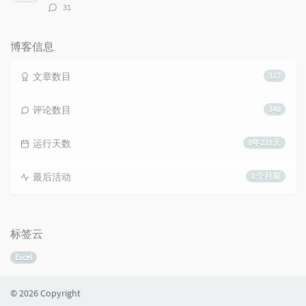
评
31
论
数：
博客信息
文章数目
317
评论数目
348
运行天数
8年221天
最后活动
1 个月前
标签云
Excel
© 2026 Copyright