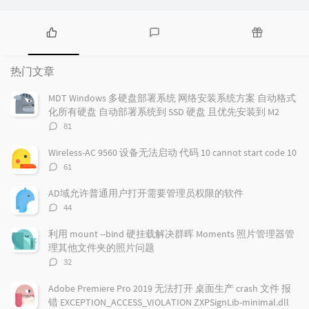
热
最
随
门
新
机
热门文章
文
评
文
章
论
章
MDT Windows 多硬盘部署系统 网络安装系统方案 自动格式
化所有硬盘 自动部署系统到 SSD 硬盘 且优先安装到 M2
评
81
论
数：
Wireless-AC 9560 设备无法启动 代码 10 cannot start code 10
评
61
论
数：
AD域允许普通用户打开需要管理员权限的软件
评
44
论
数：
利用 mount --bind 硬挂载解决群晖 Moments 照片管理器管
理其他文件夹的照片问题
评
32
论
数：
Adobe Premiere Pro 2019 无法打开 桌面生产 crash 文件 报
错 EXCEPTION_ACCESS_VIOLATION ZXPSignLib-minimal.dll