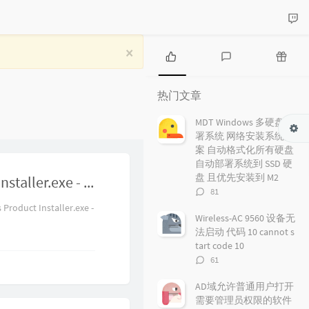
×
热
最
随
门
新
机
热门文章
文
评
文
章
论
章
MDT Windows 多硬盘部
署系统 网络安装系统方
案 自动格式化所有硬盘
自动部署系统到 SSD 硬
盘 且优先安装到 M2
Matlab 安装提示 Math Works Product Installer.exe - 损坏的镜像 libmwinstallproductidentifier.dll 没有被指定在 Windows 上运行，或者它包含错误。
评
81
论
uct Installer.exe -
数：
Wireless-AC 9560 设备无
法启动 代码 10 cannot s
tart code 10
评
61
论
数：
AD域允许普通用户打开
需要管理员权限的软件