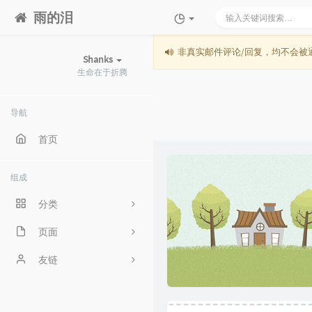
雨的泪
非真实邮件评论/回复，均不会被通过。
Shanks
生命在于折腾
导航
首页
组成
分类
页面
331
关于我
友链
3
时光机
ilele.top