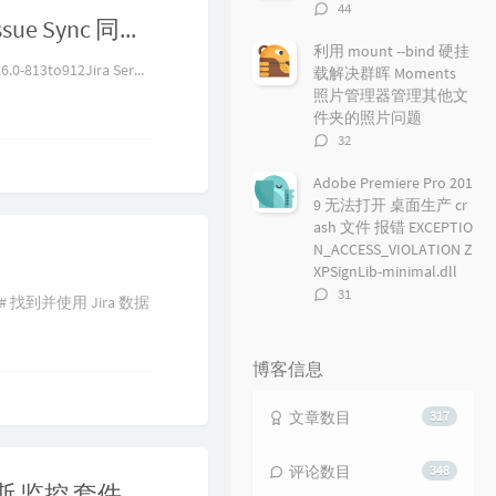
评
44
记录 Jira DataCenter 使用 Backbone Issue Sync 同步数据遇到的问题
论
数：
利用 mount --bind 硬挂
.0-813to912Jira Ser...
载解决群晖 Moments
照片管理器管理其他文
件夹的照片问题
评
32
论
数：
Adobe Premiere Pro 201
9 无法打开 桌面生产 cr
ash 文件 报错 EXCEPTIO
N_ACCESS_VIOLATION Z
XPSignLib-minimal.dll
评
31
ata; # 找到并使用 Jira 数据
论
数：
博客信息
文章数目
317
评论数目
348
K8S kube-prometheus 部署 普罗米修斯 监控 套件 prometheus，grafana，Alertmanager 等组件 步骤 及后续无法访问等问题