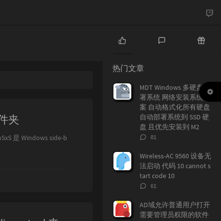
热
最
随
门
新
机
热门文章
文
评
文
章
论
章
MDT Windows 多硬盘部
署系统 网络安装系统方
案 自动格式化所有硬盘
么文件夹
自动部署系统到 SSD 硬
盘 且优先安装到 M2
评
81
xS 是 Windows side-b
论
数：
Wireless-AC 9560 设备无
法启动 代码 10 cannot s
tart code 10
评
61
论
数：
AD域允许普通用户打开
需要管理员权限的软件