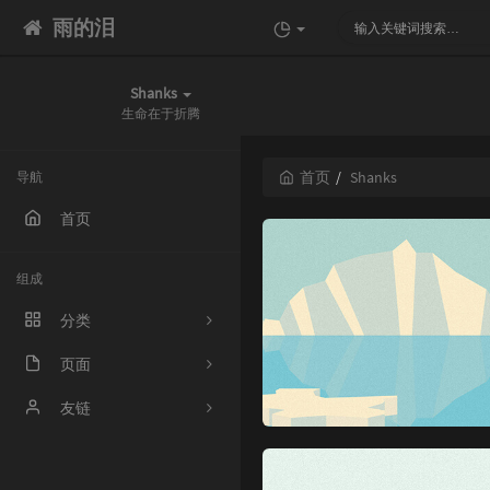
雨的泪
Shanks
生命在于折腾
首页
Shanks
导航
首页
组成
分类
页面
331
关于我
友链
3
时光机
ilele.top