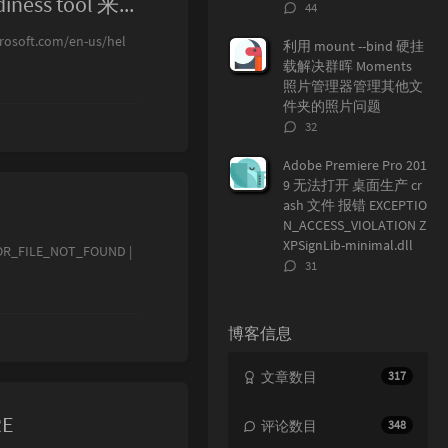
通过使用 DISM 或 System Update Readiness tool 来修复 Windows Update 错误
评
44
论
.com/en-us/hel
数：
利用 mount --bind 硬挂
载解决群晖 Moments
照片管理器管理其他文
件夹的照片问题
评
32
论
数：
Adobe Premiere Pro 201
9 无法打开 桌面生产 cr
ash 文件 报错 EXCEPTIO
N_ACCESS_VIOLATION Z
XPSignLib-minimal.dll
ROR_FILE_NOT_FOUND |
评
31
论
数：
博客信息
文章数目
317
RE
评论数目
348