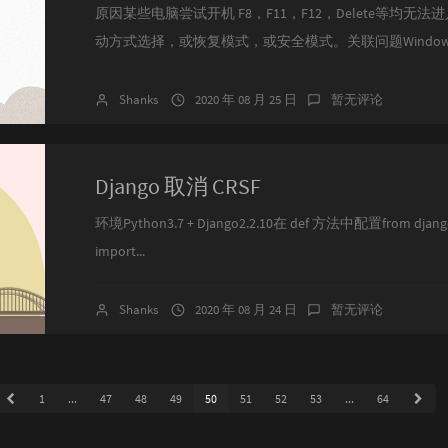
原因某些电脑尝试开机 F8，F11，F12，Delete等均无法进入
动方式选择，或恢复模式，或安全模式。关联问题Windows .
Shanks
2020 年 08 月 25 日
暂无评论
Django 取消 CRSF
环境Python3.7 + Django2.2.10在 def 方法中配置from django.v
import...
Shanks
2020 年 08 月 24 日
暂无评论
1
...
47
48
49
50
51
52
53
...
64