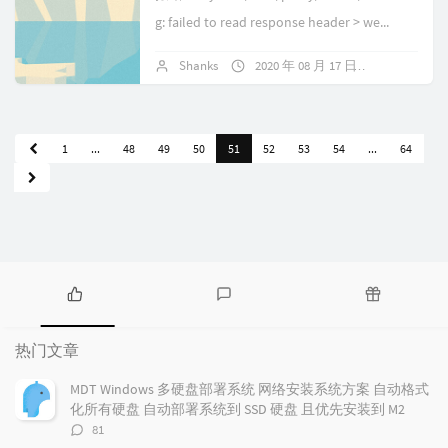
g: failed to read response header > we...
Shanks
2020 年 08 月 17 日
4 条评论
1
...
48
49
50
51
52
53
54
...
64
热
最
随
门
新
机
热门文章
文
评
文
章
论
章
MDT Windows 多硬盘部署系统 网络安装系统方案 自动格式
化所有硬盘 自动部署系统到 SSD 硬盘 且优先安装到 M2
评
81
论