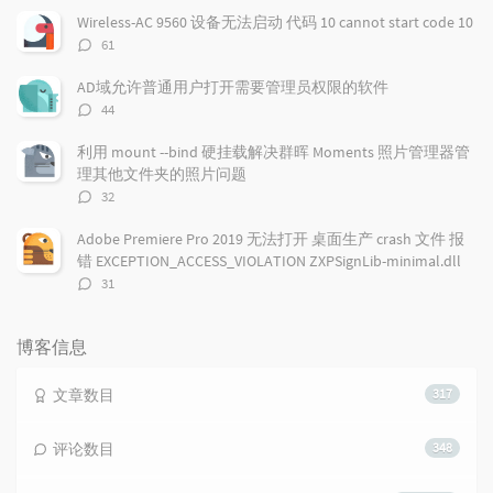
数：
Wireless-AC 9560 设备无法启动 代码 10 cannot start code 10
评
61
论
数：
AD域允许普通用户打开需要管理员权限的软件
评
44
论
数：
利用 mount --bind 硬挂载解决群晖 Moments 照片管理器管
理其他文件夹的照片问题
评
32
论
数：
Adobe Premiere Pro 2019 无法打开 桌面生产 crash 文件 报
错 EXCEPTION_ACCESS_VIOLATION ZXPSignLib-minimal.dll
评
31
论
数：
博客信息
文章数目
317
评论数目
348