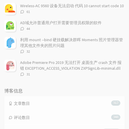
数：
Wireless-AC 9560 设备无法启动 代码 10 cannot start code 10
评
61
论
数：
AD域允许普通用户打开需要管理员权限的软件
评
44
论
数：
利用 mount --bind 硬挂载解决群晖 Moments 照片管理器管
理其他文件夹的照片问题
评
32
论
数：
Adobe Premiere Pro 2019 无法打开 桌面生产 crash 文件 报
错 EXCEPTION_ACCESS_VIOLATION ZXPSignLib-minimal.dll
评
31
论
数：
博客信息
文章数目
317
评论数目
348