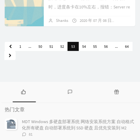
时，进度条卡在10%左右，报错：Server re
sponded with 0 code，文件大小为 ...
Shanks
2020 年 07 月 08 日
暂无评论
1
...
50
51
52
53
54
55
56
...
64
热
最
随
门
新
机
热门文章
文
评
文
章
论
章
MDT Windows 多硬盘部署系统 网络安装系统方案 自动格式
化所有硬盘 自动部署系统到 SSD 硬盘 且优先安装到 M2
评
81
论