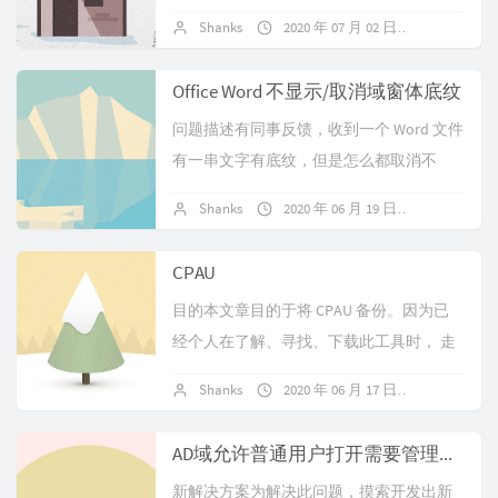
件。解决文件/选项/高级/常规：取消勾
Shanks
2020 年 07 月 02 日
暂无评论
选"忽略使用动态数据交换...
Office Word 不显示/取消域窗体底纹
问题描述有同事反馈，收到一个 Word 文件
有一串文字有底纹，但是怎么都取消不
了。原因Word 中使用了文字型窗体域，文
Shanks
2020 年 06 月 19 日
暂无评论
字型窗体域也属于域窗体的一种，但是...
CPAU
目的本文章目的于将 CPAU 备份。因为已
经个人在了解、寻找、下载此工具时， 走
了不少弯路。原文地址：www.joeware.net/
Shanks
2020 年 06 月 17 日
暂无评论
freetools/...
AD域允许普通用户打开需要管理员权限的软件
新解决方案为解决此问题，摸索开发出新