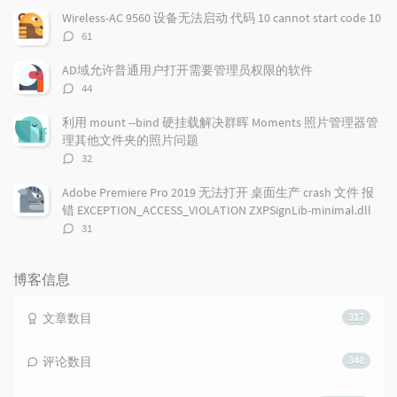
数：
Wireless-AC 9560 设备无法启动 代码 10 cannot start code 10
评
61
论
数：
AD域允许普通用户打开需要管理员权限的软件
评
44
论
数：
利用 mount --bind 硬挂载解决群晖 Moments 照片管理器管
理其他文件夹的照片问题
评
32
论
数：
Adobe Premiere Pro 2019 无法打开 桌面生产 crash 文件 报
错 EXCEPTION_ACCESS_VIOLATION ZXPSignLib-minimal.dll
评
31
论
数：
博客信息
文章数目
317
评论数目
348