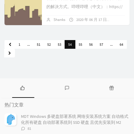
的解决方式。哔哩哔哩（中文）：https://
www.bilibili.com/video/BV1iG411m744/...
Shanks
2020 年 06 月 17 日
44 条评论
1
...
51
52
53
54
55
56
57
...
64
热
最
随
门
新
机
热门文章
文
评
文
章
论
章
MDT Windows 多硬盘部署系统 网络安装系统方案 自动格式
化所有硬盘 自动部署系统到 SSD 硬盘 且优先安装到 M2
评
81
论